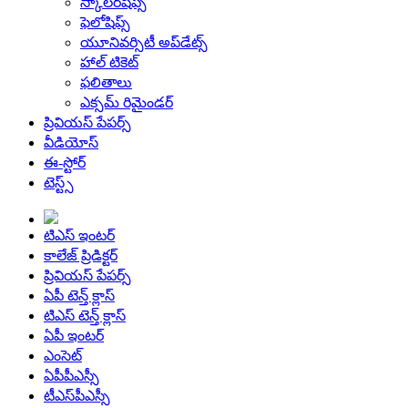
స్కాలర్‌షిప్స్‌
ఫెలోషిప్స్‌
యూనివర్సిటీ అప్‌డేట్స్‌
హాల్ టికెట్
ఫలితాలు
ఎక్సమ్ రిమైండర్
ప్రివియస్‌ పేపర్స్
వీడియోస్
ఈ-స్టోర్
టెస్ట్స్
టిఎస్ ఇంటర్
కాలేజ్‌ ప్రిడిక్టర్‌
ప్రివియస్‌ పేపర్స్
ఏపీ టెన్త్ క్లాస్
టిఎస్ టెన్త్ క్లాస్
ఏపీ ఇంటర్
ఎంసెట్
ఏపీపీఎస్సీ
టీఎస్‌పీఎస్సీ