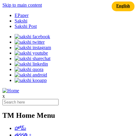
Skip to main content
English
EPaper
Sakshi
Sakshi Post
x
TM Home Menu
హోమ్
తరగతి
+