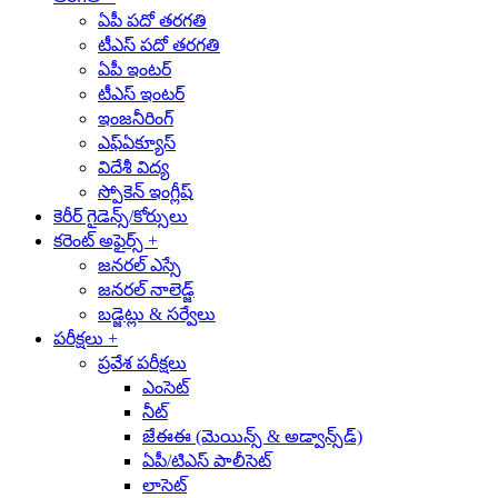
ఏపీ పదో తరగతి
టీఎస్‌ పదో తరగతి
ఏపీ ఇంటర్‌
టీఎస్‌ ఇంటర్‌
ఇంజనీరింగ్‌
ఎఫ్‌ఏక్యూస్
విదేశీ విద్య
స్పోకెన్ ఇంగ్లీష్
కెరీర్‌ గైడెన్స్‌/కోర్సులు
కరెంట్‌ అఫైర్స్‌
+
జనరల్‌ ఎస్సే
జనరల్‌ నాలెడ్జ్‌
బడ్జెట్లు & సర్వేలు
పరీక్షలు
+
ప్రవేశ పరీక్షలు
ఎంసెట్‌
నీట్‌
జేఈఈ (మెయిన్స్‌ & అడ్వాన్స్‌డ్‌)
ఏపీ/టిఎస్ పాలీసెట్‌
లాసెట్‌