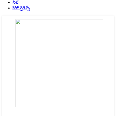
నీట్
కెరీర్ గైడెన్స్