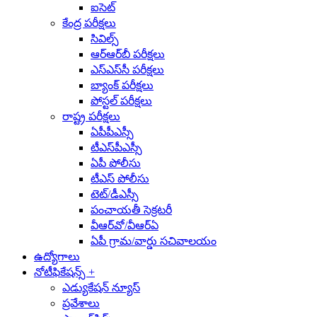
ఐసెట్‌
కేంద్ర పరీక్షలు
సివిల్స్‌
ఆర్‌ఆర్‌బీ పరీక్షలు
ఎస్‌ఎస్‌సీ పరీక్షలు
బ్యాంక్‌ పరీక్షలు
పోస్టల్‌ పరీక్షలు
రాష్ట్ర పరీక్షలు
ఏపీపీఎస్సీ
టీఎస్‌పీఎస్సీ
ఏపీ పోలీసు
టీఎస్‌ పోలీసు
టెట్‌/డీఎస్సీ
పంచాయతీ సెక్రటరీ
వీఆర్‌వో/వీఆర్‌ఏ
ఏపీ గ్రామ/వార్డు సచివాలయం
ఉద్యోగాలు
నోటీఫికేషన్స్
+
ఎడ్యుకేషన్‌ న్యూస్‌
ప్రవేశాలు